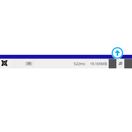
522ms
19.165MB
36