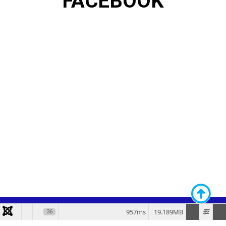
FACEBOOK
957ms
19.189MB
36